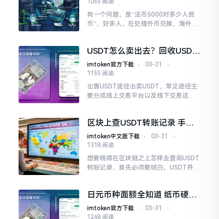
1055 阅读
有一个问题，是“法币5000对多少人民
币”，好多人，在处理外币兑换、海外消
费或者跨境转账的时候，常常会碰到这
个困惑。这里讲的“法币”，一般是指外
USDT怎么卖出去？回收USDT
币，像美元、欧元这些
的方法和注意事项你知道吗
imtoken官方下载
⋅
03-31
⋅
1155 阅读
出售USDT途径出卖USDT，常见途径主
要分成线上交易平台以及线下交易这两
种形式。线上交易平台有着操作便利的
突出特性，可使卖家迅速地寻觅到买
区块上查USDT转账记录 手把
家。
手教你三步搞定
imtoken中文版下载
⋅
03-31
⋅
1318 阅读
想要晓得在区块链之上怎样去查询USDT
转账记录，首先必须要明白，USDT并非
单独的一条链，而是发行于以太坊、波
场、币安智能链等多条公链之上。
日元币种面额全知道 纸币硬币
一文学会
imtoken官方下载
⋅
03-31
⋅
1248 阅读