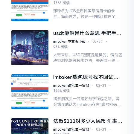
1363 阅读
那种名为JCB全币种国际信用卡的卡
片，简而言之，它是一种能让你在全球
范围内进行刷卡消费时，无需为货币转
换费而担忧的“神奇物件”。
usdt溯源是什么意思 手把手教
你查清每一笔钱的来路
imtoken中文版下载
⋅
03-31
⋅
954 阅读
大致来讲，USDT溯源是这样的，借助区
块链浏览器等技术办法，去追踪一笔泰
达币是从哪一个地址发出的，它经过了
哪些中间账户，最终又流向了什么地
imtoken钱包账号找不回试试
方。这如同给每一笔钱都安装上了GPS
这几步
imtoken钱包唯一官网
⋅
03-31
⋅
1424 阅读
诸多朋友头一回接触数字钱包之际，皆
会错误地认为imToken存有“账号密码”
能够找回。事实上，imToken属于去中
心化钱包，你的资产并非存于平台服务
法币5000对多少人民币 汇率换
器之上
算 一查就知道
imtoken钱包唯一官网
⋅
03-31
⋅