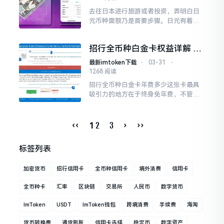
去往日本进行旅游或者投资，弄明白日
元币种面额乃是首要步骤。日元有着设
计独特的纸币以及硬币，其面额处于从1
日元直至10000日元的范围之内，对它
招行全币种白金卡权益详解 出
们加以掌握不但能够助力你顺利达成消
国必备免年费
费
最新imtoken下载
⋅
03-31
⋅
1268 阅读
招行全币种白金卡年费多少这张卡最具
吸引力的地方在于终身免年费，不管卡
片有没有激活，都不会产生任何费用。
对于那些常有出国需求或者热衷于海淘
的朋友来讲，完全不用担心持卡成本。
‹‹
2
3
›
››
1
标签列表
加密货币
招行信用卡
全币种信用卡
境外消费
信用卡
全币种卡
汇率
区块链
交易所
人民币
数字货币
ImToken
USDT
ImToken钱包
跨境消费
手续费
海淘
货币转换费
通货膨胀
信用卡选择
稳定币
数字资产