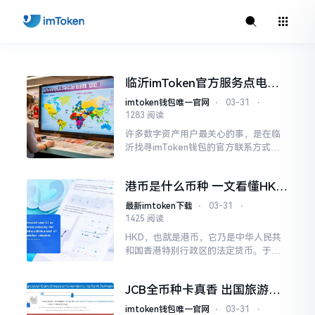
临沂imToken官方服务点电话
地址怎么找
imtoken钱包唯一官网
⋅
03-31
⋅
1283 阅读
许多数字资产用户最关心的事，是在临
沂找寻imToken钱包的官方联系方式以
及办公地址。imToken作为一款去中心
化钱包，本身不存在传统意义上的实体
港币是什么币种 一文看懂HKD
营业厅
与人民币的区别
最新imtoken下载
⋅
03-31
⋅
1425 阅读
HKD，也就是港币，它乃是中华人民共
和国香港特别行政区的法定货币。于全
球金融市场当中，它不单单是香港这个
国际金融中心的一种交易媒介，还因自
JCB全币种卡真香 出国旅游省
身拥有的独特联系汇率制度而受到格外
钱神器
关注。
imtoken钱包唯一官网
⋅
03-31
⋅