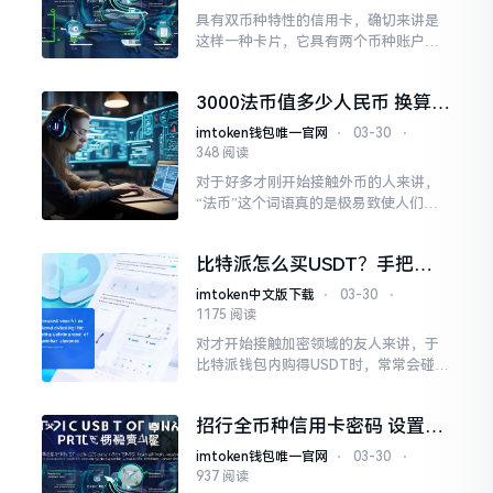
具有双币种特性的信用卡，确切来讲是
这样一种卡片，它具有两个币种账户，
一般情况下是“人民币加上美元”，在国
内的时候能够以人民币进行结算，在国
3000法币值多少人民币 换算与
外或者进行海淘操作时以外币来记账。
省钱技巧
imtoken钱包唯一官网
⋅
03-30
⋅
348 阅读
对于好多才刚开始接触外币的人来讲，
“法币”这个词语真的是极易致使人们感
到困惑。事实上，我们平常所说的法币
一般是指欧元，缘由在于法国、德国等
比特派怎么买USDT？手把手
主要的欧洲国家都采用欧元。依照近期
教你安全购币
的汇率
imtoken中文版下载
⋅
03-30
⋅
1175 阅读
对才开始接触加密领域的友人来讲，于
比特派钱包内购得USDT时，常常会碰到
入口寻觅困难、支付途径不知如何挑选
等状况。实际上，只要弄明白操作的逻
招行全币种信用卡密码 设置使
辑，整个流程并非繁杂。接下来
用常见问题全解析
imtoken钱包唯一官网
⋅
03-30
⋅
937 阅读