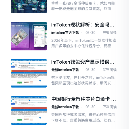
拿着一张招行全币种信用卡，就如同攥
着一把能走遍全球的金融钥匙。然而，
好多卡友拿到卡后，最让人困惑的常常
并非是汇率或者额度，而是围绕“密码”
imToken现状解析：安全吗？
的一连串问题：它究竟有没有密码？
还值得用吗？
imtoken官方下载
⋅
03-30
⋅
998 阅读
2026年当下，imToken以一款陪伴加密
用户多年的去中心化钱包身份，稳稳占
据首要位置。它早就不单单仅是一个存
放资产的工具，更是用户进入Web3世界
imToken钱包资产显示错误？
的关键入口。目前
别急，三步排查解决显示问题
最新imtoken下载
⋅
03-30
⋅
379 阅读
有不少朋友，在打开之时，imToken钱
包突然呈现出这般状况状态，瞬间发觉
察觉到资产余额的显示竟然不对，不是
数字变少了，就是直接归零了，内心里
中国银行全币种芯片白金卡 出
进而不免凭空惊惶了一番。实际上
国必备还是鸡肋
最新imtoken下载
⋅
03-30
⋅
750 阅读
去国外旅行或者留学，最担心碰到信用
卡刷不动、货币转换费用过高、还有盗
刷的风险。中国银行推出的这张全币种