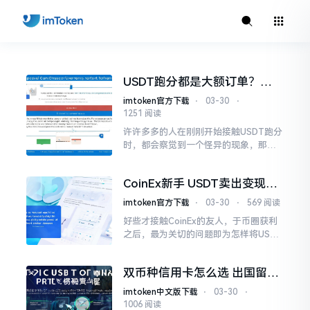
USDT跑分都是大额订单？洗
钱套路与资金盘真相
imtoken官方下载
⋅
03-30
⋅
1251 阅读
许许多多的人在刚刚开始接触USDT跑分
时，都会察觉到一个怪异的现象，那就
是：平台上边的订单基本上全部都是几
万甚至几十万的大额交易，极少拥有几
CoinEx新手 USDT卖出变现全
百块的小单。
流程指南
imtoken官方下载
⋅
03-30
⋅
569 阅读
好些才接触CoinEx的友人，于币圈获利
之后，最为关切的问题即为怎样将USDT
稳妥、迅速地售卖出去。此过程实际上
并非繁杂，关键在于寻觅正确的交易对
双币种信用卡怎么选 出国留学
以及恰当的挂单形式。
海淘必备神器
imtoken中文版下载
⋅
03-30
⋅
1006 阅读