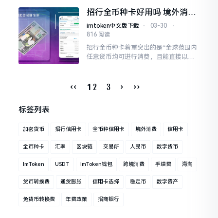
国际芯片卡白金卡，主要就是为了解决
招行全币种卡好用吗 境外消费
这些麻烦。它到底是否是境外消费的最
省钱攻略
优选择
imtoken中文版下载
⋅
03-30
⋅
816 阅读
招行全币种卡着重突出的是“全球范围内
任意货币均可进行消费，且能直接以人
民币进行入账”，进而节省了大概1.5%
的货币兑换手续费。
‹‹
2
3
›
››
1
标签列表
加密货币
招行信用卡
全币种信用卡
境外消费
信用卡
全币种卡
汇率
区块链
交易所
人民币
数字货币
ImToken
USDT
ImToken钱包
跨境消费
手续费
海淘
货币转换费
通货膨胀
信用卡选择
稳定币
数字资产
免货币转换费
年费政策
招商银行