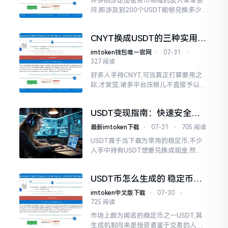
许多刚涉足加密货币领域的友人常常会
问,那涉及到200个USDT能够兑换多少人
民币的问题。USDT属于一种跟美元相挂
钩的稳定币,从理论角度讲,1个USDT理应
CNYT换成USDT的三种实用方
等同于1美元
法
imtoken钱包唯一官网
⋅
07-31
⋅
327 阅读
好多人手持CNYT,可当真正打算要用之
际,才发觉,诸多平台压根儿不直接予以该
币种交易支持。想要换成USDT,兜兜转
转始终寻觅不到一条简洁明快的途径。
USDT变现指南：快速安全卖
实际上
出USDT的方法
最新imtoken下载
⋅
07-31
⋅
705 阅读
USDT属于当下最为常用的稳定币,不少
人手中持有USDT想要兑换成现金,然而
却不清楚该从何处着手。实际上,卖出US
DT并非复杂之事,关键在于选择正确的平
USDT币怎么生成的 稳定币背
台
后原理
imtoken中文版下载
⋅
07-30
⋅
725 阅读
市场上颇为闻名的稳定币之一USDT,其
生成机制向来是投资者鉴于交易的人聚