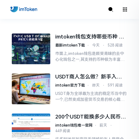
imtoken钱包支持哪些币种 主
流币山寨币全都有
最新imtoken下载
⋅
今天
⋅
528 阅读
市面上,imtoken钱包是颇受青睐的去中
心化钱包之一,其支持的币种极为丰富。
不少新手用户初次接触时,都会问及此问
题。我使用imtoken已有数年,今日便来
USDT商人怎么做？新手入门
详尽聊聊
到盈利的完整指南
imtoken官方下载
⋅
昨天
⋅
591 阅读
USDT身为全球最为主流的稳定币当中的
一个,已然变成加密货币交易的核心载体,
越来越多的平常人期望通过成为USDT商
人达成财富增值,本文会从入门开始直至
200个USDT能换多少人民币
实战
实时汇率换算指南
imtoken钱包唯一官网
⋅
前天
⋅
449 阅读