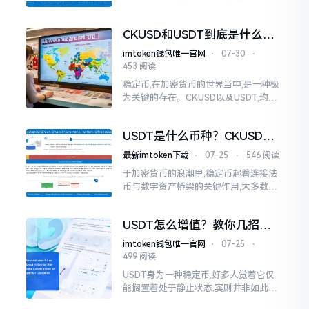
焦之处。简而言之,USDT由Tether公司
生成
CKUSD和USDT到底是什么币
种
imtoken钱包唯一官网
⋅
07-30
⋅
453 阅读
稳定币,在加密货币的世界当中,是一种极
为关键的存在。CKUSD以及USDT,均属
于稳定币范畴。其核心价值之处,在于与
法定货币相挂钩,往往是以一比一的比例
USDT是什么币种？CKUSD又
锚定美元。
是什么？一文讲清稳定币真相
最新imtoken下载
⋅
07-25
⋅
546 阅读
于加密货币的浪潮里,稳定币起着连接法
币与数字资产桥梁的关键作用,大多数人
首次接触区块链之际,最感困惑的常常并
非比特币的波动,而是那些宣称“1美元价
USDT怎么增值？教你几招让
值”的代币,其中
稳定币也赚钱
imtoken钱包唯一官网
⋅
07-25
⋅
499 阅读
USDT身为一种稳定币,好多人觉着它仅
能搁置着处于静止状态,实则并非如此这
般。我碰到过好些投资者,他们手中攥着