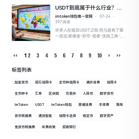
大量的USDT,然而却不晓得怎样去让它
USDT到底属于什么行业？一
生成收益。说实在的
文读懂稳定币本质与风险
imtoken钱包唯一官网
⋅
07-24
⋅
397 阅读
许多人在提及USDT之际,但凡是有了第
一反应,那便是“炒币”或者“洗钱工具”,不
过这种刻板印象事实上仅仅看到了冰山
一角。它身为全球市值最大的稳定币
‹‹
2
3
4
5
6
7
8
9
10
›
››
1
标签列表
加密货币
招行信用卡
全币种信用卡
境外消费
信用卡
全币种卡
汇率
区块链
交易所
人民币
数字货币
ImToken
USDT
ImToken钱包
跨境消费
手续费
海淘
货币转换费
通货膨胀
信用卡选择
稳定币
数字资产
免货币转换费
年费政策
招商银行