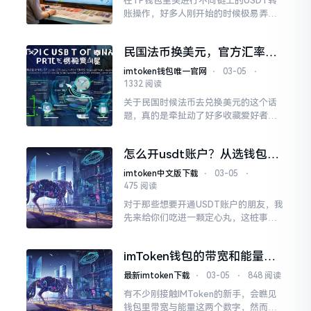
在TP钱包里头进行不同链上的USDT转
账操作，好多人刚开始的时候极易弄
混。USDT尽管名称相同，然而在不一样
的区块链上就如同处于不一样轨道上的
民国法币换美元，官方汇率是
列车，无法直接跨越轨道行驶。
多少，黑市又是什么价
imtoken钱包唯一官网
⋅
03-05
⋅
1332 阅读
关于民国时候法币去兑换美元的这个话
题，真的是牵扯动了好多收藏爱好者以
及历史迷的心。我从事钱币收藏三十多
年了，经手有很多民国时期出产的纸
怎么开usdt账户？从选钱包到
币，今天就来跟大家讲讲这里面存在的
交易，避开风险全步骤
门道。
imtoken中文版下载
⋅
03-05
⋅
475 阅读
对于那些想要开通USDT账户的朋友，我
先来给你们吃进一颗定心丸，这桩事情
并非困难重重，然而其中所蕴含的门道
着实是不少。你们所需求的乃是一个能
imToken钱包的带宽和能量是
够在安全状态下予以存放
干嘛的？通俗解释链上操作必
最新imtoken下载
⋅
03-05
⋅
848 阅读
备资源
有不少刚接触IMToken的新手，会瞧见
钱包里带宽与能量这两个数字，然而却