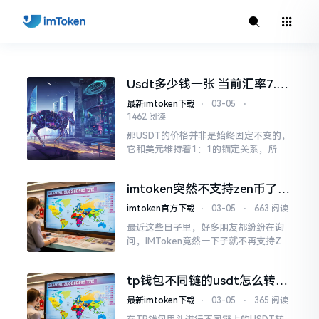
Usdt多少钱一张 当前汇率7.2
左右
最新imtoken下载
⋅
03-05
⋅
1462 阅读
那USDT的价格并非是始终固定不变的，
它和美元维持着1：1的锚定关系，所以
要说想晓得USDT一张是多少钱，关键点
就在于当时所存在的汇率，以及你所挑
imtoken突然不支持zen币了？
选的交易平台。简单来讲
别慌，教你一招把zen安全转
imtoken官方下载
⋅
03-05
⋅
663 阅读
移
最近这些日子里，好多朋友都纷纷在询
问，IMToken竟然一下子就不再支持ZE
N币，这可把大家给弄得有点心慌慌的。
实际上，这件事情要说大起来，好像也
tp钱包不同链的usdt怎么转
不算特别大，要说小起来
账？如何区分地址和链避免资
最新imtoken下载
⋅
03-05
⋅
365 阅读
产丢失