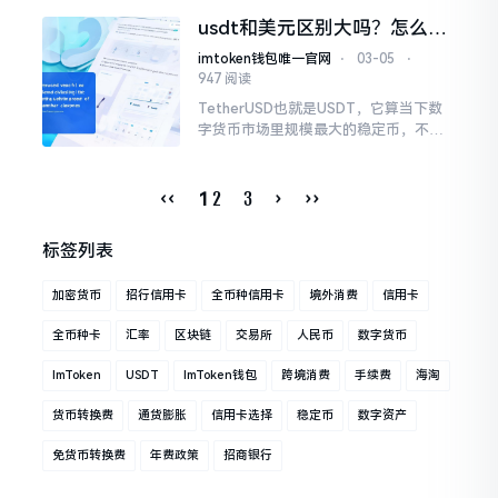
者频繁地进行交易之后，地址列表变得
usdt和美元区别大吗？怎么换
十分冗长。
成美金教程来了
imtoken钱包唯一官网
⋅
03-05
⋅
947 阅读
TetherUSD也就是USDT，它算当下数
字货币市场里规模最大的稳定币，不少
人把它简单当作“和美金价值等同的数字
货币”，然而这种解释并不全面，对于才
接触加密货币的新手来讲
‹‹
2
3
›
››
1
标签列表
加密货币
招行信用卡
全币种信用卡
境外消费
信用卡
全币种卡
汇率
区块链
交易所
人民币
数字货币
ImToken
USDT
ImToken钱包
跨境消费
手续费
海淘
货币转换费
通货膨胀
信用卡选择
稳定币
数字资产
免货币转换费
年费政策
招商银行