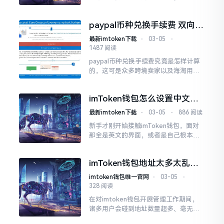
不太明晰它们究竟是用来做什么的。实
际上，这属于理解以及使用基于EOS等
paypal币种兑换手续费 双向收
公链钱包的核心概念。简而言之
取怎么算
最新imtoken下载
⋅
03-05
⋅
1487 阅读
paypal币种兑换手续费究竟是怎样计算
的，这可是众多跨境卖家以及海淘用户
极其颇为最为关心在意的问题。PayPal
的手续费结构确实真的有点较为复杂
imToken钱包怎么设置中文？
新手指南：切换简体/繁体语言
最新imtoken下载
⋅
03-05
⋅
886 阅读
新手才刚开始接触imToken钱包，面对
那全是英文的界面，或者是自己根本看
不懂的语言的时候，确实是会有那么一
点儿不知所措的。别担心，把它设置成
imToken钱包地址太多太乱？
自己熟悉的语言实际上是挺简单的
教你批量删除不需要的地址
imtoken钱包唯一官网
⋅
03-05
⋅
328 阅读
在对imtoken钱包开展管理工作期间，
诸多用户会碰到地址数量超多、毫无条
理的状况，特别是在参与过空投活动或