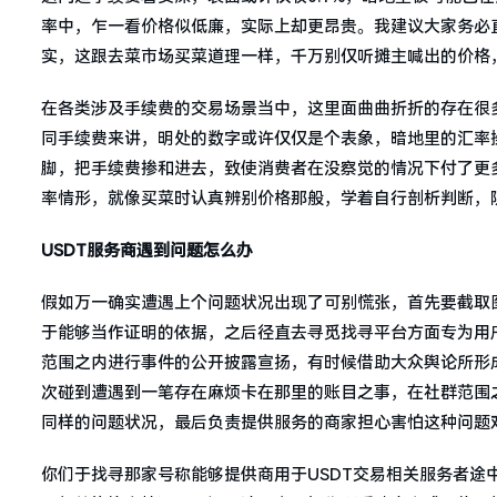
率中，乍一看价格似低廉，实际上却更昂贵。我建议大家务必
实，这跟去菜市场买菜道理一样，千万别仅听摊主喊出的价格
在各类涉及手续费的交易场景当中，这里面曲曲折折的存在很
同手续费来讲，明处的数字或许仅仅是个表象，暗地里的汇率
脚，把手续费掺和进去，致使消费者在没察觉的情况下付了更
率情形，就像买菜时认真辨别价格那般，学着自行剖析判断，
USDT服务商遇到问题怎么办
假如万一确实遭遇上个问题状况出现了可别慌张，首先要截取
于能够当作证明的依据，之后径直去寻觅找寻平台方面专为用
范围之内进行事件的公开披露宣扬，有时候借助大众舆论所形
次碰到遭遇到一笔存在麻烦卡在那里的账目之事，在社群范围
同样的问题状况，最后负责提供服务的商家担心害怕这种问题
你们于找寻那家号称能够提供商用于USDT交易相关服务者