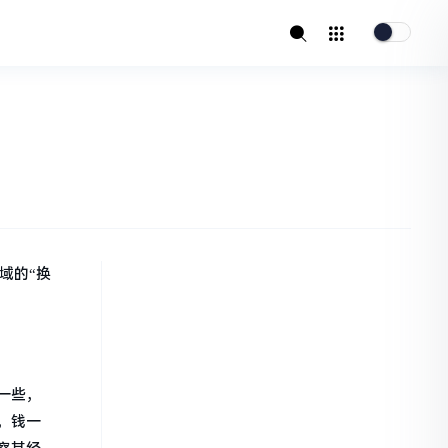
域的“换
一些，
，钱一