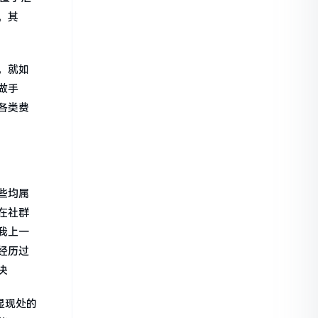
。其
，就如
做手
各类费
些均属
在社群
我上一
经历过
决
显现处的