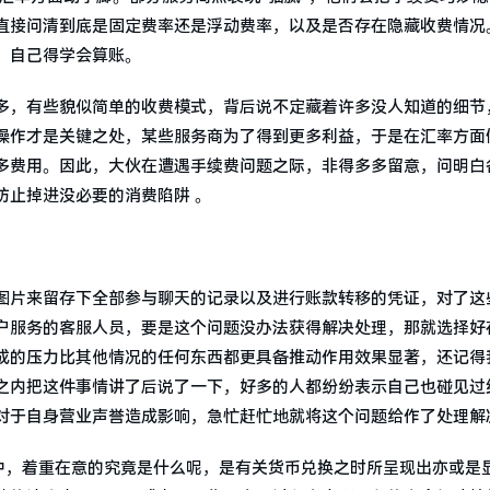
直接问清到底是固定费率还是浮动费率，以及是否存在隐藏收费情况
，自己得学会算账。
多，有些貌似简单的收费模式，背后说不定藏着许多没人知道的细节
操作才是关键之处，某些服务商为了得到更多利益，于是在汇率方面
多费用。因此，大伙在遭遇手续费问题之际，非得多多留意，问明白
防止掉进没必要的消费陷阱 。
图片来留存下全部参与聊天的记录以及进行账款转移的凭证，对了这
户服务的客服人员，要是这个问题没办法获得解决处理，那就选择好
成的压力比其他情况的任何东西都更具备推动作用效果显著，还记得
之内把这件事情讲了后说了一下，好多的人都纷纷表示自己也碰见过
对于自身营业声誉造成影响，急忙赶忙地就将这个问题给作了处理解
途中，着重在意的究竟是什么呢，是有关货币兑换之时所呈现出亦或是