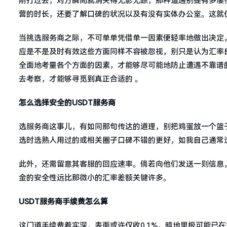
刚打过去，对方瞬间就消失得无影无踪，那种遭遇别提有多凄
营的时长，还要了解口碑的状况以及有没有实体办公室。这就
当挑选服务商之际，不可单单凭借单一因素便轻率地做出决定
应是不是及时有效这些方面同样不容被忽视，别只是认为汇率
全面地考量各个方面的因素，才能够尽可能地防止遭遇不靠谱
去考察，才能够寻觅到真正合适的 。
怎么选择安全的USDT服务商
选服务商这事儿，有如同那句传达的道理，别把鸡蛋放一个篮
选时选熟人用过的或相关圈子口碑不错的更好，如我自己通常
此外，还需留意其客服的回应速率。倘若向他们发送一则信息
金的安全性远比那微小的汇率差额关键许多。
USDT服务商手续费怎么算
这门道手续费着实深，表面或许仅收0.1%，暗地里极可能已