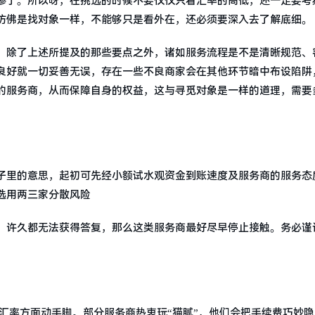
惨了。所以呀，在挑选的时候不要仅仅只看汇率的高低，还一定要考
仿佛是找对象一样，不能够只是看外在，还必须要深入去了解底细。
，除了上述所提及的那些要点之外，诸如服务流程是不是清晰规范、
良好就一切妥善无误，存在一些不良商家会在其他环节暗中布设陷阱
的服务商，从而保障自身的权益，这与寻觅对象是一样的道理，需要
子里的意思，起初可先经小额试水观资金到账速度及服务商的服务态
选用两三家分散风险
，许久都无法获得答复，那么这类服务商最好尽早停止接触。务必谨
在汇率方面动手脚。部分服务商热衷玩“猫腻”，他们会把手续费巧妙