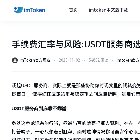
首页
imtoken中文版下载
手续费汇率与风险:USDT服务商
imToken官方网站
⋅
2025-11-02
⋅
54802 阅读
⋅
imtoken官
谈起USDT服务商，实际上就是那些协助你将现实里的钱转变为
钞窗口”，使得你在法定货币与稳定币之间反复折腾，是咱们
USDT服务商到底靠不靠谱
身处这鱼龙混杂的行当，靠谱与否的确要仔细去甄别。存在一
打着幌子，一心只想着割韭菜，面对这种情况你可要留个心眼