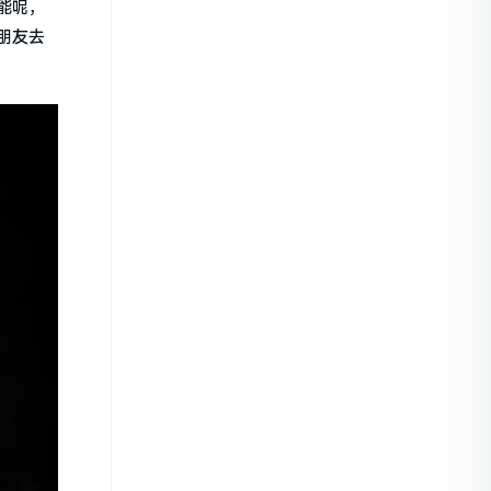
能呢，
朋友去