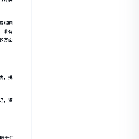
察其经
客服响
，唯有
多方面
度，挑
记，资
隐匿于汇