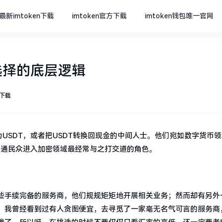
最新imtoken下载
imtoken官方下载
imtoken钱包唯一官网
选择的底层逻辑
方下载
USDT，或者把USDT转换回现金的中间人士。他们宛如数字货币领
普通民众进入加密领域最经常与之打交道的角色。
些手续完备的服务商，他们规规矩矩地开展相关业务；然而却有另外
。我曾经看到过有人贪图便宜，去寻觅了一家毫无名气可言的服务商