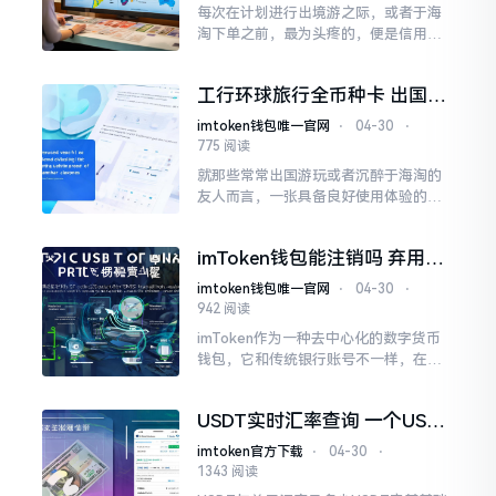
每次在计划进行出境游之际，或者于海
淘下单之前，最为头疼的，便是信用卡
那诸多名目繁多的，外币转换之时会产
生的费用，以及汇率变动带来的损失。
工行环球旅行全币种卡 出国省
中国银行所推出的全币种信用卡
钱真方便
imtoken钱包唯一官网
⋅
04-30
⋅
775 阅读
就那些常常出国游玩或者沉醉于海淘的
友人而言，一张具备良好使用体验的信
用卡能够减少诸多麻烦以及费用支出。
imToken钱包能注销吗 弃用安
全教程
imtoken钱包唯一官网
⋅
04-30
⋅
942 阅读
imToken作为一种去中心化的数字货币
钱包，它和传统银行账号不一样，在它
那里并没有“注销”这样一个功能。不少
用户由于更换手机、不再进行使用或者
USDT实时汇率查询 一个USDT
是担忧安全问题而想着要完全清除钱包
等于多少人民币
imtoken官方下载
⋅
04-30
⋅
1343 阅读