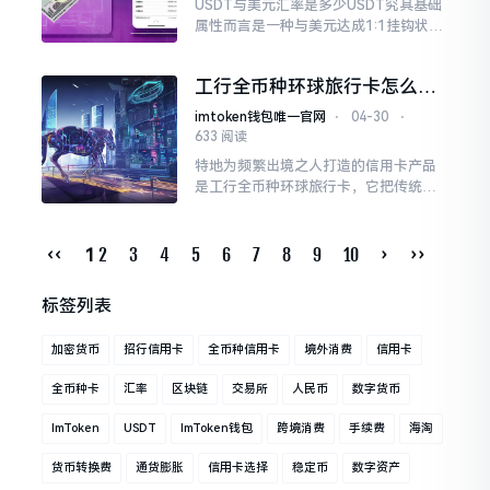
USDT与美元汇率是多少USDT究其基础
属性而言是一种与美元达成1:1挂钩状态
的稳定币，泰达公司作为发行方宣称，
每当发行一枚USDT之时
工行全币种环球旅行卡怎么样
境外用卡省心省手续费
imtoken钱包唯一官网
⋅
04-30
⋅
633 阅读
特地为频繁出境之人打造的信用卡产品
是工行全币种环球旅行卡，它把传统双
币卡在境外消费之际频繁出现货币转换
费这一让人苦恼之处给解决掉一。这张
卡做到了支持多达10种币种直接进行入
‹‹
2
3
4
5
6
7
8
9
10
›
››
1
账
标签列表
加密货币
招行信用卡
全币种信用卡
境外消费
信用卡
全币种卡
汇率
区块链
交易所
人民币
数字货币
ImToken
USDT
ImToken钱包
跨境消费
手续费
海淘
货币转换费
通货膨胀
信用卡选择
稳定币
数字资产