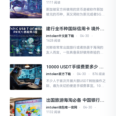
1111 阅读
新加坡官方所使用的货币是被称作新加
坡元的币种，其又简称为新元或者SG
D。不管是处于旅游的情形，还是处在留
学的情境之中，亦或是进行商务出差的
建行全币种国际信用卡 境外消
这一状况
费免货币转换费
imtoken中文版下载
⋅
04-30
⋅
1628 阅读
对那些常常出国旅行或者热衷于海淘的
友人而言，一张具备良好使用体验的全
币种信用卡能够节省诸多实实在在的钱
财。建设银行全币种国际信用卡突出“一
10000 USDT手续费要多少 转
卡畅行全球”的特点
账提现成本详解
imtoken官方下载
⋅
04-30
⋅
876 阅读
不少人于首次开展大额USDT转账操作之
际，最为关切的便是手续费事宜。1000
0USDT这般不算小的数额，倘若选网络
或者平台有误，仅仅手续费便极有可能
出国旅游海淘必备 中国银行全
多耗费几十甚至上百美元。
币种信用卡真有那么神吗
imtoken钱包唯一官网
⋅
04-30
⋅
1132 阅读