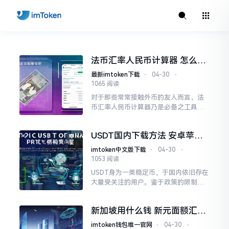
法币汇率人民币计算器 怎么查
实时汇率最准
最新imtoken下载
⋅
04-30
⋅
1065 阅读
对于那些常常接触外币的友人而言，法
币汇率人民币计算器乃是必备之工具。
不管是出国去旅行，还是进行海淘购
物，亦或是涉及跨境收款，实时知晓一
USDT国内下载方法 安卓苹果
美元、一欧元能够兑换多少人民币
手机实用指南
imtoken中文版下载
⋅
04-30
⋅
1053 阅读
USDT身为一类稳定币，于国内依旧存在
大量受关注的用户。鉴于政策的限制情
形，国内的应用商店没办法直接搜索到U
SDT钱包，不过借助一些安全的渠道还
新加坡用什么钱 新元面额汇率
是能够完成下载的。
全掌握
imtoken钱包唯一官网
⋅
04-30
⋅