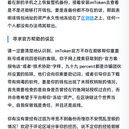
着在新的手机之上恢复整机备份，接着安装imToken去查看
是不是还能够打开钱包。要是连备份都不存在的话，那就表
明该钱包地址的资产永久性地冻结在了
区块链
之上，任何一
个人都没有办法将其取出。
寻求官方帮助的误区
请一定要清楚地认识到，imToken官方不存在能够帮你重置
账号或者找回密码的客服。你于网上搜索获取到的“官方客
服电话”或者“技术协助”字样，九十九 percent都是诈骗团伙
所设置的陷阱。他们会向你索要助记词，或者引导你去下载
带有病毒的软件。要是你的钱包出现了未授权转账的情况，
首先需要检查的是自身是否曾经在钓鱼网站授权过合约，而
并非寄希望于平台帮你“冻结”资产。在区块链这个世界当
中，自我保管既是责任，并且还是底线。
你有没有曾经有过因为寻觅不到备份而惶恐不安慌乱至极的
情况？欢迎于评论区域分享你的经历。说不定你的经验能够