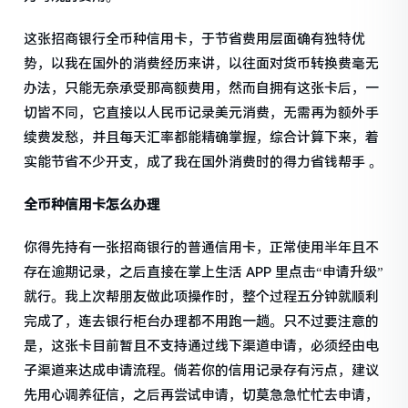
这张招商银行全币种信用卡，于节省费用层面确有独特优
势，以我在国外的消费经历来讲，以往面对货币转换费毫无
办法，只能无奈承受那高额费用，然而自拥有这张卡后，一
切皆不同，它直接以人民币记录美元消费，无需再为额外手
续费发愁，并且每天汇率都能精确掌握，综合计算下来，着
实能节省不少开支，成了我在国外消费时的得力省钱帮手 。
全币种信用卡怎么办理
你得先持有一张招商银行的普通信用卡，正常使用半年且不
存在逾期记录，之后直接在掌上生活 APP 里点击“申请升级”
就行。我上次帮朋友做此项操作时，整个过程五分钟就顺利
完成了，连去银行柜台办理都不用跑一趟。只不过要注意的
是，这张卡目前暂且不支持通过线下渠道申请，必须经由电
子渠道来达成申请流程。倘若你的信用记录存有污点，建议
先用心调养征信，之后再尝试申请，切莫急急忙忙去申请，