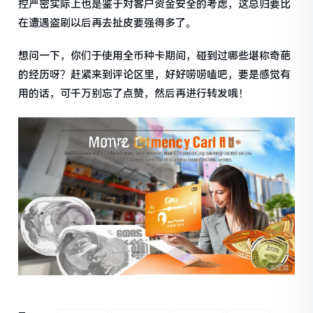
控严密实际上也是鉴于对客户资金安全的考虑，这总归要比
在遭遇盗刷以后再去扯皮要强得多了。
想问一下，你们于使用全币种卡期间，碰到过哪些堪称奇葩
的经历呀？赶紧来到评论区里，好好唠唠嗑吧，要是感觉有
用的话，可千万别忘了点赞，然后再进行转发哦！