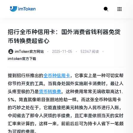
招行全币种信用卡：国外消费省钱利器免货
币转换费超省心
imToken官方网站
⋅
2025-11-05
⋅
52347 阅读
⋅
imtoken官方下载
提到招行所推出的
全币种信用卡
，它事实上是一种可切实帮
你节约开支的工具。当我身处国外实施刷卡消费时，最让人
头疼至极的乃是
货币转换费
。这种费用常常无端收取高达1.
5%，简直就像明目张胆地抢劫一样。而这张全币种信用卡
的巧妙之处在于，它能直接把美元转换为人民币进行入账，
中间省去了那令人厌烦的手续费，且汇率是依照当天的实时
汇率来计算的，这样一来，前前后后可为持卡人省下一笔颇
为可观的费用。