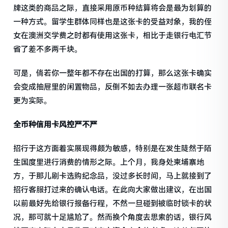
牌这类的商品之际，直接采用原币种结算将会是最为划算的
一种方式。留学生群体同样也是这张卡的受益对象，我的侄
女在澳洲交学费之时都有使用这张卡，相比于走银行电汇节
省了差不多两千块。
可是，倘若你一整年都不存在出国的打算，那么这张卡确实
会变成抽屉里的闲置物品，反倒不如去办理一张超市联名卡
更为实际。
全币种信用卡风控严不严
招行于这方面着实展现得颇为敏感，特别是在发生陡然于陌
生国度里进行消费的情形之际。上个月，我身处柬埔寨地
方，于那儿刷卡选购纪念品，没过多长时间，马上就接到了
招行客服打过来的确认电话。在此向大家做出建议，在出国
以前最好先给银行报备行程，不然一旦碰到被临时锁卡的状
况，那可就十足尴尬了。然而换个角度去思索的话，银行风