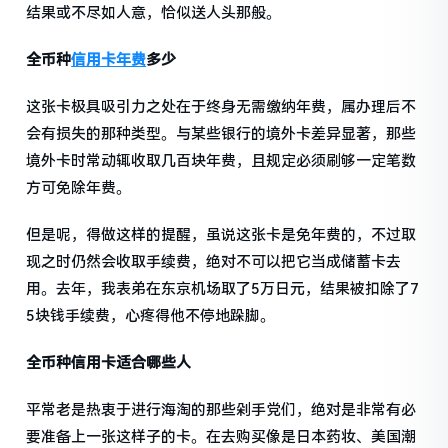
结果或不尽如人意，恰似送人头那般。
全币种
信用卡年费
多少
这张卡极具吸引力之处在于终身无需缴纳年费，属办理后不
会有损失的那种类型。与某些银行的境外卡差异显著，那些
境外卡时常动辄收取几百块年费，且规定必须刷够一定笔数
方可免除年费。
但是呢，得做这样的提醒，虽说这张卡是免年费的，不过取
现之时仍然会收取手续费，绝对不可以把它当成储蓄卡去
用。去年，我表弟在东京机场取了5万日元，结果被扣除了7
5块钱手续费，心疼得他不停地跺脚。
全币种信用卡适合哪些人
平常老是热衷于进行海淘的那些剁手党们，绝对是非常有必
要准备上一张这样子的卡。在去购买像是日本药妆、美国潮