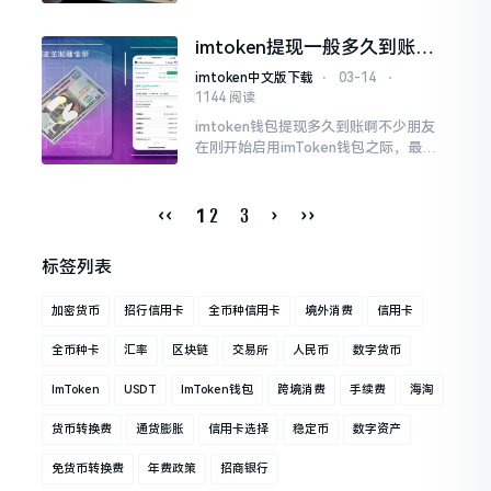
不值去办理，可是个反复让人纠结的状
况疑问哪。这张卡把境外消费者免货币
imtoken提现一般多久到账？
方面转换来的费用当作主要特点
怎么设置能加快到账时间
imtoken中文版下载
⋅
03-14
⋅
1144 阅读
imtoken钱包提现多久到账啊不少朋友
在刚开始启用imToken钱包之际，最为
关切的便是提现速度这一情况。其原因
在于加密货币价格波动幅度极大
‹‹
2
3
›
››
1
标签列表
加密货币
招行信用卡
全币种信用卡
境外消费
信用卡
全币种卡
汇率
区块链
交易所
人民币
数字货币
ImToken
USDT
ImToken钱包
跨境消费
手续费
海淘
货币转换费
通货膨胀
信用卡选择
稳定币
数字资产
免货币转换费
年费政策
招商银行