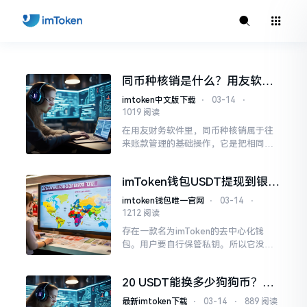
同币种核销是什么？用友软件
中相同货币单据怎么勾对
imtoken中文版下载
⋅
03-14
⋅
1019 阅读
在用友财务软件里，同币种核销属于往
来账款管理的基础操作，它是把相同货
币的应收单据与对应的收款单据进行勾
对核销，或者是把相同货币的应付单据
imToken钱包USDT提现到银行
和对应的付款单据进行勾对核销。
卡教程 安全转出换人民币
imtoken钱包唯一官网
⋅
03-14
⋅
1212 阅读
存在一款名为imToken的去中心化钱
包。用户要自行保管私钥。所以它没办
法像交易所那般直接“提现”到银行卡。
若想把USDT换成人民币。就得借助中心
20 USDT能换多少狗狗币？教
化交易所当作中转。
你按价格计算
最新imtoken下载
⋅
03-14
⋅
889 阅读