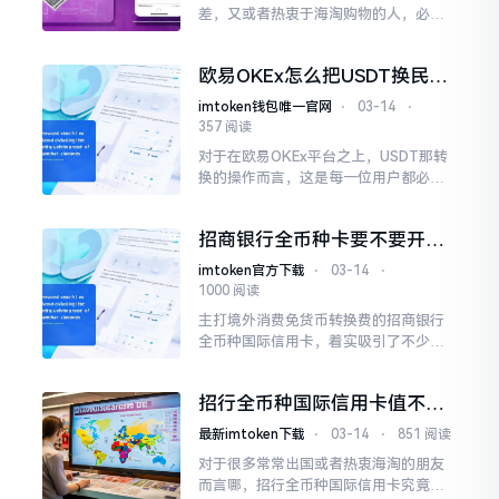
差，又或者热衷于海淘购物的人，必定
遭遇过这般的烦恼：于境外进行刷卡消
费时，银行会悄然收取一笔货币转换
欧易OKEx怎么把USDT换民
费，日积月累下来这也是一笔数额不算
币？两种简单转换方法
小的开支。
imtoken钱包唯一官网
⋅
03-14
⋅
357 阅读
对于在欧易OKEx平台之上，USDT那转
换的操作而言，这是每一位用户都必然
会碰到的基础性需求。USDT身为稳定
币，它能够得以兑换成法币进而去提现
招商银行全币种卡要不要开
通？没出国需求就别激活
imtoken官方下载
⋅
03-14
⋅
1000 阅读
主打境外消费免货币转换费的招商银行
全币种国际信用卡，着实吸引了不少存
有出国需求之人。然而，我于使用进程
里发觉，此卡并非适配所有人，好多人
招行全币种国际信用卡值不值
开通后才察觉到用处不大乃至用不上。
得办？年费还款等问题全解析
最新imtoken下载
⋅
03-14
⋅
851 阅读
对于很多常常出国或者热衷海淘的朋友
而言哪，招行全币种国际信用卡究竟值