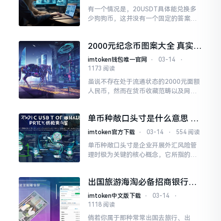
有一个情况是，20USDT具体能兑换多
少狗狗币，这并没有一个固定的答案，
这一情形取决于狗狗币当前的实时价
格，取决于你精心挑选的交易平台，还
2000元纪念币图案大全 真实存
取决于该平台所收取的手续费。
在的龙年金币样式
imtoken钱包唯一官网
⋅
03-14
⋅
1173 阅读
虽说不存在处于流通状态的2000元面额
人民币，然而在货币收藏范畴以及网络
创意设计里面，2000元面额的币种图案
实际上是一个备受关注的热门话题。这
单币种敞口头寸是什么意思 怎
些图案
么计算外汇风险
imtoken官方下载
⋅
03-14
⋅
554 阅读
单币种敞口头寸是企业开展外汇风险管
理时极为关键的核心概念，它所指的是
处于某一特定外币情形下，外币资产与
外币负债之间存在的差额，也就是在特
出国旅游海淘必备招商银行全
定某一外币方面
币种信用卡0货币转换费，境外
imtoken中文版下载
⋅
03-14
⋅
消费超省钱
1118 阅读
倘若你属于那种常常出国去旅行、出