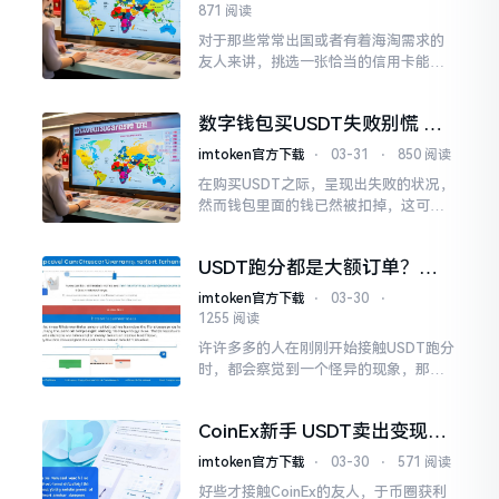
871 阅读
对于那些常常出国或者有着海淘需求的
友人来讲，挑选一张恰当的信用卡能够
省下诸多隐性开支。这张卡最为突出的
亮点便是“全币种”以及“免受货币转换
数字钱包买USDT失败别慌 钱
费”。
退到这里了
imtoken官方下载
⋅
03-31
⋅
850 阅读
在购买USDT之际，呈现出失败的状况，
然而钱包里面的钱已然被扣掉，这可是
众多数字资产新手都会碰到的那种困
惑。实际上，资金并非会无缘无故地消
USDT跑分都是大额订单？洗
失不见
钱套路与资金盘真相
imtoken官方下载
⋅
03-30
⋅
1255 阅读
许许多多的人在刚刚开始接触USDT跑分
时，都会察觉到一个怪异的现象，那就
是：平台上边的订单基本上全部都是几
万甚至几十万的大额交易，极少拥有几
CoinEx新手 USDT卖出变现全
百块的小单。
流程指南
imtoken官方下载
⋅
03-30
⋅
571 阅读
好些才接触CoinEx的友人，于币圈获利