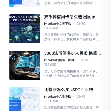
之后，最为关切的问题即为怎样将USDT
稳妥、迅速地售卖出去。此过程实际上
并非繁杂，关键在于寻觅正确的交易对
双币种信用卡怎么选 出国留学
以及恰当的挂单形式。
海淘必备神器
imtoken中文版下载
⋅
03-30
⋅
1009 阅读
具有双币种特性的信用卡，确切来讲是
这样一种卡片，它具有两个币种账户，
一般情况下是“人民币加上美元”，在国
内的时候能够以人民币进行结算，在国
3000法币值多少人民币 换算与
外或者进行海淘操作时以外币来记账。
省钱技巧
imtoken钱包唯一官网
⋅
03-30
⋅
351 阅读
对于好多才刚开始接触外币的人来讲，
“法币”这个词语真的是极易致使人们感
到困惑。事实上，我们平常所说的法币
一般是指欧元，缘由在于法国、德国等
比特派怎么买USDT？手把手
主要的欧洲国家都采用欧元。依照近期
教你安全购币
的汇率
imtoken中文版下载
⋅
03-30
⋅
1181 阅读
对才开始接触加密领域的友人来讲，于