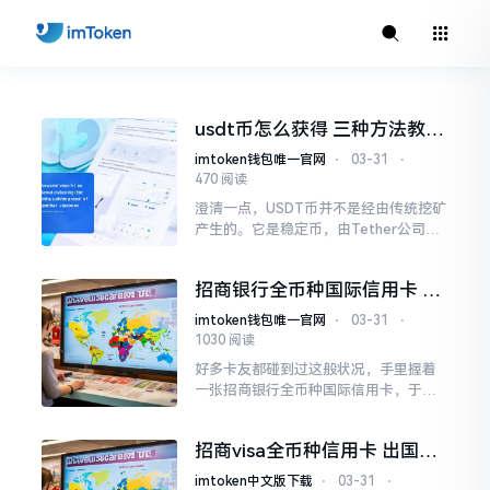
usdt币怎么获得 三种方法教你
挖到usdt
imtoken钱包唯一官网
⋅
03-31
⋅
470 阅读
澄清一点，USDT币并不是经由传统挖矿
产生的。它是稳定币，由Tether公司发
行，每一枚USDT都有等值的美元或者资
产储备予以支撑。
招商银行全币种国际信用卡 银
联POS机能刷吗
imtoken钱包唯一官网
⋅
03-31
⋅
1030 阅读
好多卡友都碰到过这般状况，手里握着
一张招商银行全币种国际信用卡，于国
内消费之际却不清楚可不可以在银联PO
S机上运用。今儿咱们就一口气讲明白这
招商visa全币种信用卡 出国必
个问题，防止你刷卡的时刻尴尬。
备免货币转换费
imtoken中文版下载
⋅
03-31
⋅