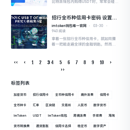
比特派钱包内购得USDT时，常常会碰到
入口寻觅困难、支付途径不知如何挑选
等状况。实际上，只要弄明白操作的逻
招行全币种信用卡密码 设置使
辑，整个流程并非繁杂。接下来
用常见问题全解析
imtoken钱包唯一官网
⋅
03-30
⋅
940 阅读
拿着一张招行全币种信用卡，就如同攥
着一把能走遍全球的金融钥匙。然而，
好多卡友拿到卡后，最让人困惑的常常
并非是汇率或者额度，而是围绕“密码”
的一连串问题：它究竟有没有密码？
‹‹
‹
1
2
4
5
6
7
8
9
10
›
3
››
标签列表
加密货币
招行信用卡
全币种信用卡
境外消费
信用卡
全币种卡
汇率
区块链
交易所
人民币
数字货币
ImToken
USDT
ImToken钱包
跨境消费
手续费
海淘
货币转换费
通货膨胀
信用卡选择
稳定币
数字资产